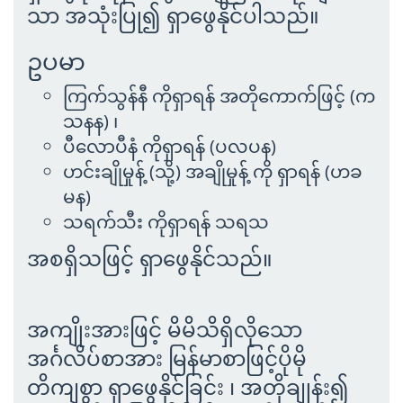
သာ အသုံးပြု၍ ရှာဖွေနိုင်ပါသည်။
ဥပမာ
ကြက်သွန်နီ ကိုရှာရန် အတိုကောက်ဖြင့် (က
သနန) ၊
ပီလောပီနံ ကိုရှာရန် (ပလပန)
ဟင်းချိုမှုန့် (သို့) အချိုမှုန့် ကို ရှာရန် (ဟခ
မန)
သရက်သီး ကိုရှာရန် သရသ
အစရှိသဖြင့် ရှာဖွေနိုင်သည်။
အကျိုးအားဖြင့် မိမိသိရှိလိုသော
အင်္ဂလိပ်စာအား မြန်မာစာဖြင့်ပိုမို
တိကျစွာ ရှာဖွေနိုင်ခြင်း ၊ အတိုချုန်း၍