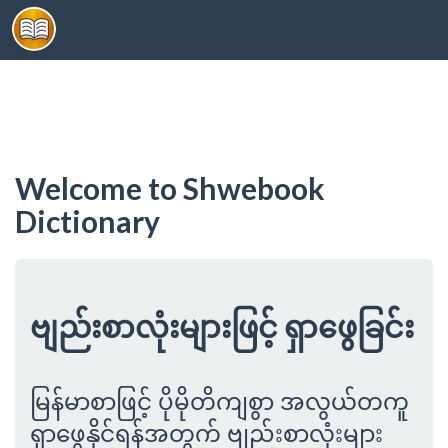
Toggl
navig
Welcome to Shwebook
Dictionary
ဗျည်းစာလုံးများဖြင့် ရှာဖွေခြင်း
မြန်မာစာဖြင့် ပိုမိုတိကျစွာ အလွယ်တကူ
ရှာဖွေနိုင်ရန်အတွက် ဗျည်းစာလုံးများ