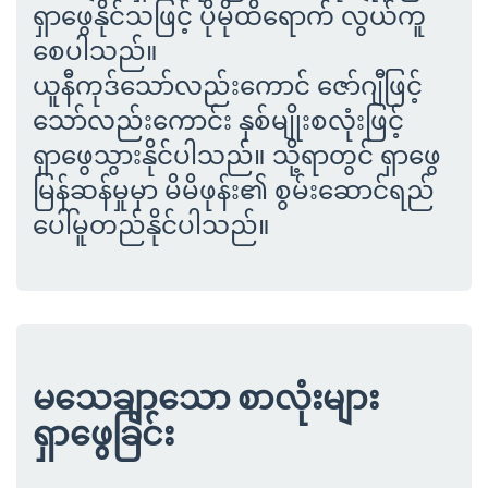
ရှာဖွေနိုင်သဖြင့် ပိုမိုထိရောက် လွယ်ကူ
စေပါသည်။
ယူနီကုဒ်သော်လည်းကောင် ဇော်ဂျီဖြင့်
သော်လည်းကောင်း နှစ်မျိုးစလုံးဖြင့်
ရှာဖွေသွားနိုင်ပါသည်။ သို့ရာတွင် ရှာဖွေ
မြန်ဆန်မှုမှာ မိမိဖုန်း၏ စွမ်းဆောင်ရည်
ပေါ်မူတည်နိုင်ပါသည်။
မသေချာသော စာလုံးများ
ရှာဖွေခြင်း