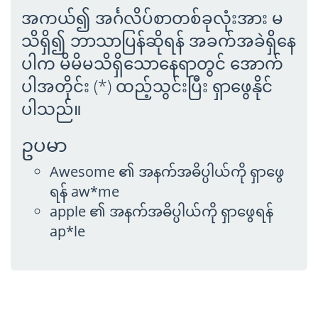
အကယ်၍ အင်္ဂလိပ်စာတစ်ခုလုံးအား မ
သိရှိ၍ ဘာသာပြန်ဆိုရန် အခက်အခဲရှိနေ
ပါက မိမိမသိရှိသောနေရာတွင် အောက်
ပါအတိုင်း (*) ထည့်သွင်းပြီး ရှာဖွေနိုင်
ပါသည်။
ဥပမာ
Awesome ၏ အနက်အဓိပ္ပါယ်ကို ရှာဖွေ
ရန် aw*me
apple ၏ အနက်အဓိပ္ပါယ်ကို ရှာဖွေရန်
ap*le